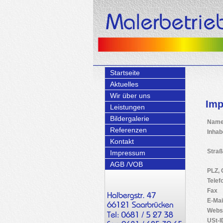
Startseite
Aktuelles
Wir über uns
Im
Leistungen
Bildergalerie
Nam
Referenzen
Inhab
Kontakt
Straß
Impressum
AGB /VOB
PLZ, 
Telef
Fax
E-Mai
Webs
USt-I