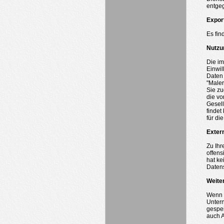
entge
Expor
Es fin
Nutzu
Die i
Einwil
Daten 
"Maler
Sie zu
die vo
Gesell
findet
für di
Exter
Zu Ihr
offens
hat ke
Datens
Weite
Wenn S
Untern
gespei
auch A