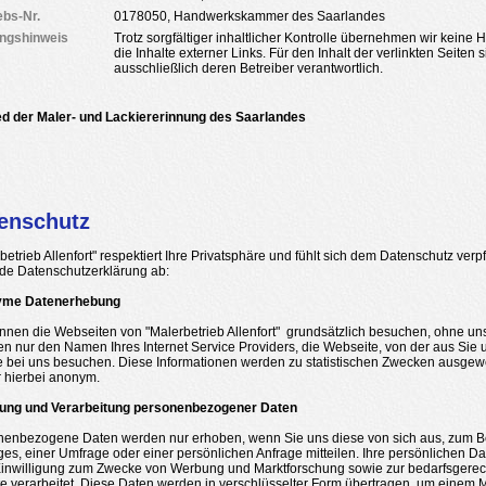
ebs-Nr.
0178050, Handwerkskammer des Saarlandes
ngshinweis
Trotz sorgfältiger inhaltlicher Kontrolle übernehmen wir keine H
die Inhalte externer Links. Für den Inhalt der verlinkten Seiten 
ausschließlich deren Betreiber verantwortlich.
ied der Maler- und Lackiererinnung des Saarlandes
enschutz
betrieb Allenfort" respektiert Ihre Privatsphäre und fühlt sich dem Datenschutz verp
de Datenschutzerklärung ab:
me Datenerhebung
nnen die Webseiten von "Malerbetrieb Allenfort" grundsätzlich besuchen, ohne uns 
en nur den Namen Ihres Internet Service Providers, die Webseite, von der aus Sie
e bei uns besuchen. Diese Informationen werden zu statistischen Zwecken ausgewer
 hierbei anonym.
ung und Verarbeitung personenbezogener Daten
nenbezogene Daten werden nur erhoben, wenn Sie uns diese von sich aus, zum Be
ges, einer Umfrage oder einer persönlichen Anfrage mitteilen. Ihre persönlichen 
Einwilligung zum Zwecke von Werbung und Marktforschung sowie zur bedarfsgerech
e verarbeitet. Diese Daten werden in verschlüsselter Form übertragen, um einem M