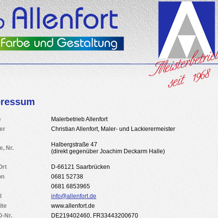
pressum
e
Malerbetrieb Allenfort
er
Christian Allenfort, Maler- und Lackierermeister
Halbergstraße 47
e, Nr.
(direkt gegenüber Joachim Deckarm Halle)
Ort
D-66121 Saarbrücken
on
0681 52738
0681 6853965
l
info@allenfort.de
ite
www.allenfort.de
D-Nr.
DE219402460, FR33443200670